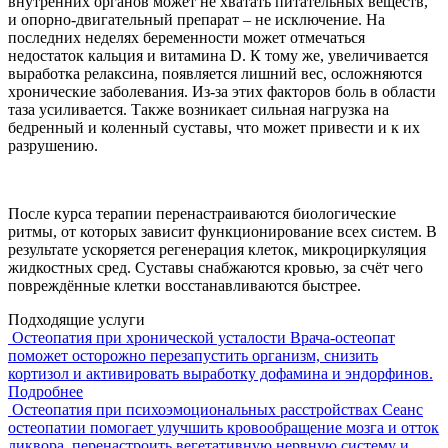
внутренних органов может не хватать питательных веществ,
и опорно-двигательный препарат – не исключение. На
последних неделях беременности может отмечаться
недостаток кальция и витамина D. К тому же, увеличивается
выработка релаксина, появляется лишний вес, осложняются
хронические заболевания. Из-за этих факторов боль в области
таза усиливается. Также возникает сильная нагрузка на
бедренный и коленный суставы, что может привести и к их
разрушению.
После курса терапии перенастраиваются биологические
ритмы, от которых зависит функционирование всех систем. В
результате ускоряется регенерация клеток, микроциркуляция
жидкостных сред. Суставы снабжаются кровью, за счёт чего
повреждённые клетки восстанавливаются быстрее.
Подходящие услуги
Остеопатия при хронической усталости
Врача-остеопат
поможет осторожно перезапустить организм, снизить
кортизол и активировать выработку дофамина и эндорфинов.
Подробнее
Остеопатия при психоэмоциональных расстройствах
Сеанс
остеопатии помогает улучшить кровообращение мозга и отток
ликвора, перенастроить вегетативную нервную систему и