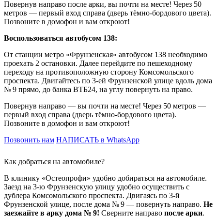
Повернув направо после арки, вы почти на месте! Через 50
метров — первый вход справа (дверь тёмно-бордового цвета).
Позвоните в домофон и вам откроют!
Воспользоваться автобусом 138:
От станции метро «Фрунзенская» автобусом 138 необходимо
проехать 2 остановки. Далее перейдите по пешеходному
переходу на противоположную сторону Комсомольского
проспекта. Двигайтесь по 3-ей Фрунзенской улице вдоль дома
№ 9 прямо, до банка ВТБ24, на углу повернуть на право.
Повернув направо — вы почти на месте! Через 50 метров —
первый вход справа (дверь тёмно-бордового цвета).
Позвоните в домофон и вам откроют!
Позвонить нам
НАПИСАТЬ в WhatsApp
Как добраться на автомобиле?
В клинику «Остеопрофи» удобно добираться на автомобиле.
Заезд на 3-ю Фрунзенскую улицу удобно осуществить с
дублера Комсомольского проспекта. Двигаясь по 3-й
Фрунзенской улице, после дома № 9 — повернуть направо.
Не
заезжайте в арку дома № 9!
Сверните направо
после арки
.