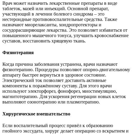
Врач может назначить лекарственные препараты в виде
таблеток, мазей или инъекций. Основной препарат,
участвующий в лечении болевого синдрома – это
нестероидные противовоспалительные средства. Также
назначают миорелаксанты, хондропротекторы и
сосудорасширяющие лекарства. Это позволяет избавиться от
повышенного мышечного тонуса, улучшить кровоснабжение
суставов, восстановить хрящевую ткань.
Физиотерапия
Когда причина заболевания устранена, врачи назначают
физиотерапию. Процедуры позволяют опорно-двигательному
аппарату быстрее вернуться в здоровое состояние.
Электрический ток позволяет доставить активные
компоненты к поражённому суставу. Для этого врачи
используют электорфорез, фонофорез, миостимуляцию,
магнитотерапию. Для ускорения регенерации новых клеток
выполняют озонотерапию или плазмотерапию.
Хирургическое вмешательство
Если воспалительный процесс привёл к образованию
гнойного экссудата, хирург делает операцию со вскрытием и