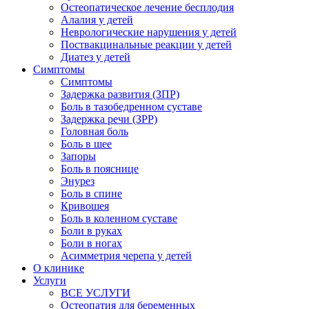
Остеопатическое лечение бесплодия
Алалия у детей
Неврологические нарушения у детей
Поствакцинальные реакции у детей
Диатез у детей
Симптомы
Симптомы
Задержка развития (ЗПР)
Боль в тазобедренном суставе
Задержка речи (ЗРР)
Головная боль
Боль в шее
Запоры
Боль в пояснице
Энурез
Боль в спине
Кривошея
Боль в коленном суставе
Боли в руках
Боли в ногах
Асимметрия черепа у детей
О клинике
Услуги
ВСЕ УСЛУГИ
Остеопатия для беременных