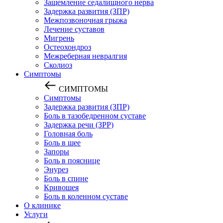
Защемление седалищного нерва
Задержка развития (ЗПР)
Межпозвоночная грыжа
Лечение суставов
Мигрень
Остеохондроз
Межреберная невралгия
Сколиоз
Симптомы
СИМПТОМЫ
Симптомы
Задержка развития (ЗПР)
Боль в тазобедренном суставе
Задержка речи (ЗРР)
Головная боль
Боль в шее
Запоры
Боль в пояснице
Энурез
Боль в спине
Кривошея
Боль в коленном суставе
О клинике
Услуги