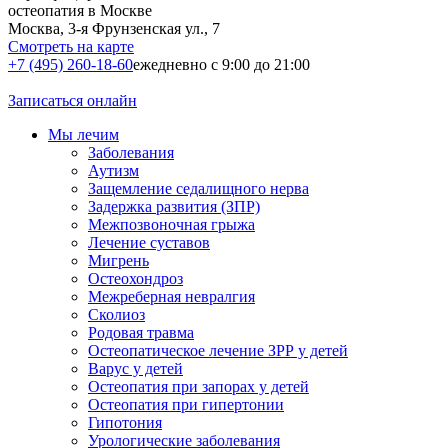
остеопатия в Москве
Москва, 3-я Фрунзенская ул., 7
Смотреть на карте
+7 (495) 260-18-60
ежедневно с 9:00 до 21:00
Записаться онлайн
Мы лечим
Заболевания
Аутизм
Защемление седалищного нерва
Задержка развития (ЗПР)
Межпозвоночная грыжа
Лечение суставов
Мигрень
Остеохондроз
Межреберная невралгия
Сколиоз
Родовая травма
Остеопатическое лечение ЗРР у детей
Варус у детей
Остеопатия при запорах у детей
Остеопатия при гипертонии
Гипотония
Урологические заболевания