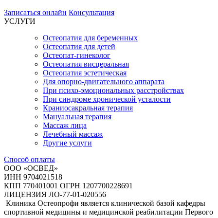
Записаться онлайн
Консультация
УСЛУГИ
Остеопатия для беременных
Остеопатия для детей
Остеопат-гинеколог
Остеопатия висцеральная
Остеопатия эстетическая
Для опорно-двигательного аппарата
При психо-эмоциональных расстройствах
При синдроме хронической усталости
Краниосакральная терапия
Мануальная терапия
Массаж лица
Лечебный массаж
Другие услуги
Способ оплаты
ООО «ОСВЕД»
ИНН 9704021518
КПП 770401001
ОГРН 1207700228691
ЛИЦЕНЗИЯ ЛО-77-01-020556
Клиника Остеопрофи является клинической базой кафедры
спортивной медицины и медицинской реабилитации Первого