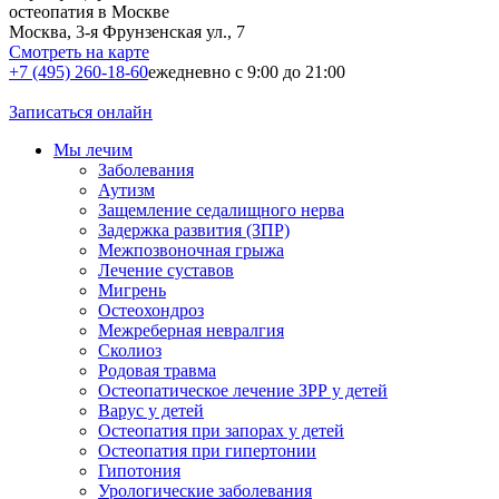
остеопатия в Москве
Москва, 3-я Фрунзенская ул., 7
Смотреть на карте
+7 (495) 260-18-60
ежедневно с 9:00 до 21:00
Записаться онлайн
Мы лечим
Заболевания
Аутизм
Защемление седалищного нерва
Задержка развития (ЗПР)
Межпозвоночная грыжа
Лечение суставов
Мигрень
Остеохондроз
Межреберная невралгия
Сколиоз
Родовая травма
Остеопатическое лечение ЗРР у детей
Варус у детей
Остеопатия при запорах у детей
Остеопатия при гипертонии
Гипотония
Урологические заболевания