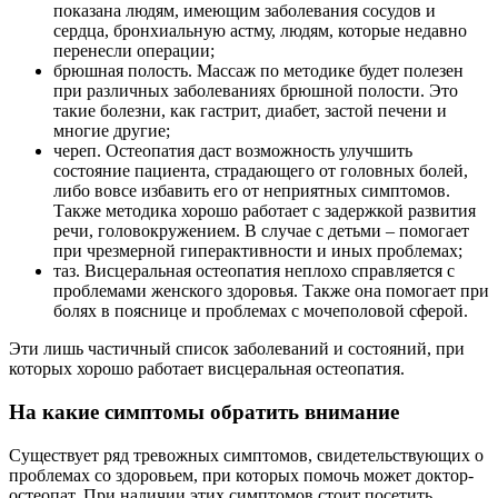
показана людям, имеющим заболевания сосудов и
сердца, бронхиальную астму, людям, которые недавно
перенесли операции;
брюшная полость. Массаж по методике будет полезен
при различных заболеваниях брюшной полости. Это
такие болезни, как гастрит, диабет, застой печени и
многие другие;
череп. Остеопатия даст возможность улучшить
состояние пациента, страдающего от головных болей,
либо вовсе избавить его от неприятных симптомов.
Также методика хорошо работает с задержкой развития
речи, головокружением. В случае с детьми – помогает
при чрезмерной гиперактивности и иных проблемах;
таз. Висцеральная остеопатия неплохо справляется с
проблемами женского здоровья. Также она помогает при
болях в пояснице и проблемах с мочеполовой сферой.
Эти лишь частичный список заболеваний и состояний, при
которых хорошо работает висцеральная остеопатия.
На какие симптомы обратить внимание
Существует ряд тревожных симптомов, свидетельствующих о
проблемах со здоровьем, при которых помочь может доктор-
остеопат. При наличии этих симптомов стоит посетить