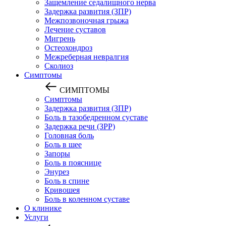
Защемление седалищного нерва
Задержка развития (ЗПР)
Межпозвоночная грыжа
Лечение суставов
Мигрень
Остеохондроз
Межреберная невралгия
Сколиоз
Симптомы
СИМПТОМЫ
Симптомы
Задержка развития (ЗПР)
Боль в тазобедренном суставе
Задержка речи (ЗРР)
Головная боль
Боль в шее
Запоры
Боль в пояснице
Энурез
Боль в спине
Кривошея
Боль в коленном суставе
О клинике
Услуги