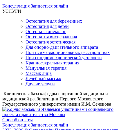
Консультация
Записаться онлайн
УСЛУГИ
Остеопатия для беременных
Остеопатия для детей
Остеопат-гинеколог
Остеопатия висцеральная
Остеопатия эстетическая
Для опорно-двигательного аппарата
При психо-эмоциональных расстройствах
При синдроме хронической усталости
Краниосакральная терапия
Мануальная терапия
Массаж лица
Лечебный массаж
Другие услуги
Клиническая база кафедры спортивной медицины и
медицинской реабилитации Первого Московского
Государственного университета имени И.М. Сеченова
Являемся участниками социального
проекта правительства Москвы
Способ оплаты
Консультация
Записаться онлайн