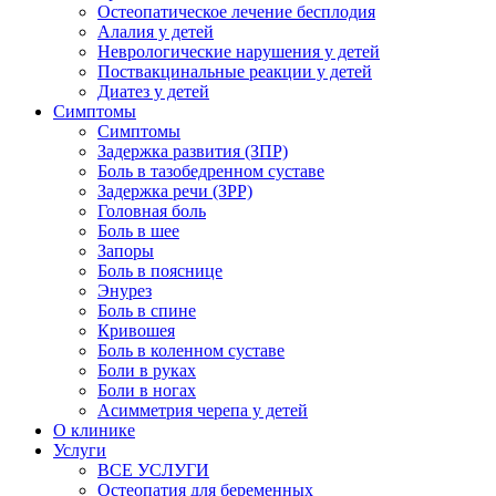
Остеопатическое лечение бесплодия
Алалия у детей
Неврологические нарушения у детей
Поствакцинальные реакции у детей
Диатез у детей
Симптомы
Симптомы
Задержка развития (ЗПР)
Боль в тазобедренном суставе
Задержка речи (ЗРР)
Головная боль
Боль в шее
Запоры
Боль в пояснице
Энурез
Боль в спине
Кривошея
Боль в коленном суставе
Боли в руках
Боли в ногах
Асимметрия черепа у детей
О клинике
Услуги
ВСЕ УСЛУГИ
Остеопатия для беременных