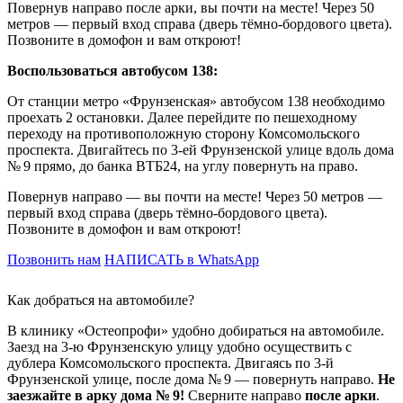
Повернув направо после арки, вы почти на месте! Через 50
метров — первый вход справа (дверь тёмно-бордового цвета).
Позвоните в домофон и вам откроют!
Воспользоваться автобусом 138:
От станции метро «Фрунзенская» автобусом 138 необходимо
проехать 2 остановки. Далее перейдите по пешеходному
переходу на противоположную сторону Комсомольского
проспекта. Двигайтесь по 3-ей Фрунзенской улице вдоль дома
№ 9 прямо, до банка ВТБ24, на углу повернуть на право.
Повернув направо — вы почти на месте! Через 50 метров —
первый вход справа (дверь тёмно-бордового цвета).
Позвоните в домофон и вам откроют!
Позвонить нам
НАПИСАТЬ в WhatsApp
Как добраться на автомобиле?
В клинику «Остеопрофи» удобно добираться на автомобиле.
Заезд на 3-ю Фрунзенскую улицу удобно осуществить с
дублера Комсомольского проспекта. Двигаясь по 3-й
Фрунзенской улице, после дома № 9 — повернуть направо.
Не
заезжайте в арку дома № 9!
Сверните направо
после арки
.