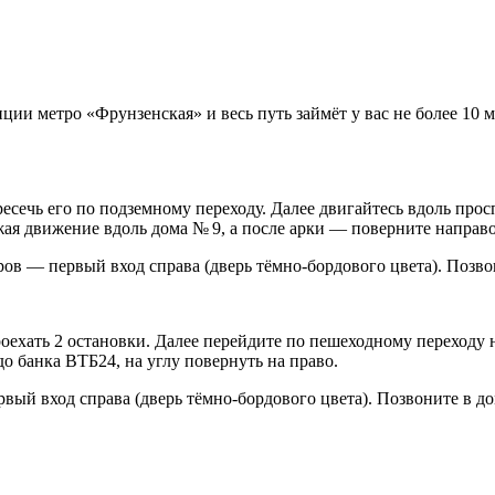
ии метро «Фрунзенская» и весь путь займёт у вас не более 10 
есечь его по подземному переходу. Далее двигайтесь вдоль про
ая движение вдоль дома № 9, а после арки — поверните направо
тров — первый вход справа (дверь тёмно-бордового цвета). Позв
оехать 2 остановки. Далее перейдите по пешеходному переходу
о банка ВТБ24, на углу повернуть на право.
вый вход справа (дверь тёмно-бордового цвета). Позвоните в д