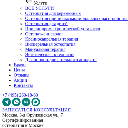
Услуги
ВСЕ УСЛУГИ
Остеопатия для беременных
Остеопатия при психоэмоциональных расстройства
Остеопатия для детей
При синдроме хронической усталости
Остепат–гинеколог
Краниосакральная терапия
Висцеральная остеопатия
Мануальная терапия
Эстетическая остеопатия
Для опорно-двигательного аппарата
Врачи
Цены
Отзывы
Акции
Контакты
+7 (495) 260-18-60
ЗАПИСАТЬСЯ
КОНСУЛЬТАЦИЯ
Москва, 3-я Фрунзенская ул., 7
Сертифицированная
остеопатия в Москве