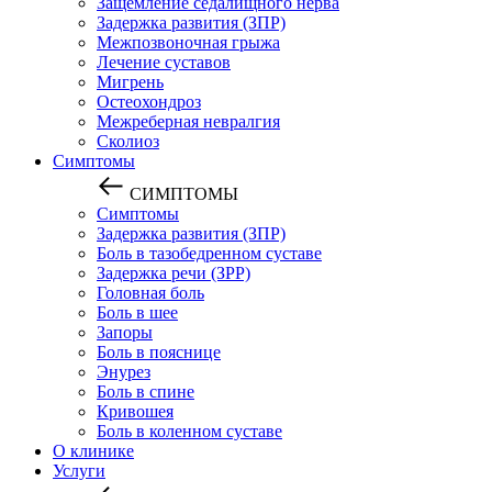
Защемление седалищного нерва
Задержка развития (ЗПР)
Межпозвоночная грыжа
Лечение суставов
Мигрень
Остеохондроз
Межреберная невралгия
Сколиоз
Симптомы
СИМПТОМЫ
Симптомы
Задержка развития (ЗПР)
Боль в тазобедренном суставе
Задержка речи (ЗРР)
Головная боль
Боль в шее
Запоры
Боль в пояснице
Энурез
Боль в спине
Кривошея
Боль в коленном суставе
О клинике
Услуги