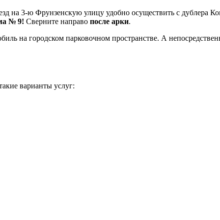
езд на 3-ю Фрунзенскую улицу удобно осуществить с дублера Ко
ма № 9!
Сверните направо
после арки
.
биль на городском парковочном пространстве. А непосредственн
такие варианты услуг: