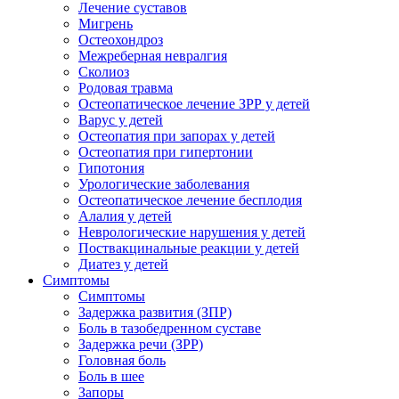
Лечение суставов
Мигрень
Остеохондроз
Межреберная невралгия
Сколиоз
Родовая травма
Остеопатическое лечение ЗРР у детей
Варус у детей
Остеопатия при запорах у детей
Остеопатия при гипертонии
Гипотония
Урологические заболевания
Остеопатическое лечение бесплодия
Алалия у детей
Неврологические нарушения у детей
Поствакцинальные реакции у детей
Диатез у детей
Симптомы
Симптомы
Задержка развития (ЗПР)
Боль в тазобедренном суставе
Задержка речи (ЗРР)
Головная боль
Боль в шее
Запоры