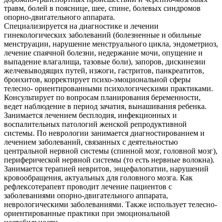
травм, болей в пояснице, шее, спине, болевых синдромов
опорно-двигательного аппарата.
Специализируется на диагностике и лечении
гинекологических заболеваний (болезненные и обильные
менструации, нарушение менструального цикла, эндометриоз,
лечение спаячной болезни, недержание мочи, опущение и
выпадение влагалища, тазовые боли), запоров, дискинезии
желчевыводящих путей, изжоги, гастритов, панкреатитов,
бронхитов, корректирует психо-эмоциональной сферы
телесно- ориентированными психологическими практиками.
Консультирует по вопросам планирования беременности,
ведет наблюдение в период зачатия, вынашивания ребенка.
Занимается лечением бесплодия, инфекционных и
воспалительных патологий женской репродуктивной
системы. По неврологии занимается диагностированием и
лечением заболеваний, связанных с деятельностью
центральной нервной системы (спинной мозг, головной мозг),
периферической нервной системы (то есть нервные волокна).
Занимается терапией невритов, энцефалопатии, нарушений
кровообращения, актуальных для головного мозга. Как
рефлексотерапевт проводит лечение пациентов с
заболеваниями опорно-двигательного аппарата,
неврологическими заболеваниями. Также использует телесно-
ориентированные практики при эмоциональной