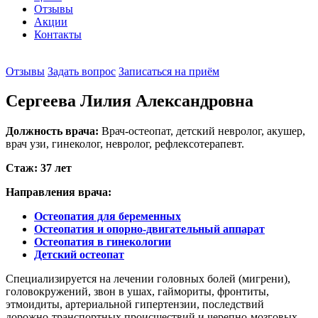
Отзывы
Акции
Контакты
Отзывы
Задать вопрос
Записаться на приём
Сергеева Лилия Александровна
Должность врача:
Врач-остеопат, детский невролог, акушер,
врач узи, гинеколог, невролог, рефлексотерапевт.
Стаж: 37 лет
Направления врача:
Остеопатия для беременных
Остеопатия и опорно-двигательный аппарат
Остеопатия в гинекологии
Детский остеопат
Специализируется на лечении головных болей (мигрени),
головокружений, звон в ушах, гаймориты, фронтиты,
этмоидиты, артериальной гипертензии, последствий
дорожно-транспортных происшествий и черепно-мозговых