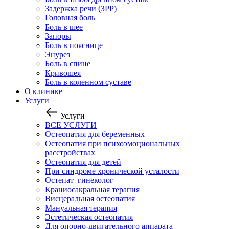
Задержка речи (ЗРР)
Головная боль
Боль в шее
Запоры
Боль в пояснице
Энурез
Боль в спине
Кривошея
Боль в коленном суставе
О клинике
Услуги
Услуги
ВСЕ УСЛУГИ
Остеопатия для беременных
Остеопатия при психоэмоциональных
расстройствах
Остеопатия для детей
При синдроме хронической усталости
Остепат–гинеколог
Краниосакральная терапия
Висцеральная остеопатия
Мануальная терапия
Эстетическая остеопатия
Для опорно-двигательного аппарата