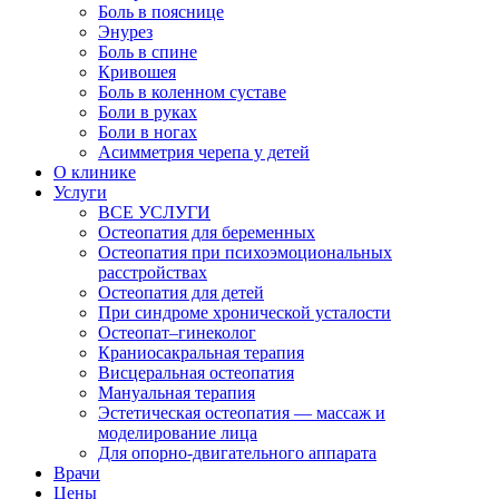
Боль в пояснице
Энурез
Боль в спине
Кривошея
Боль в коленном суставе
Боли в руках
Боли в ногах
Асимметрия черепа у детей
О клинике
Услуги
ВСЕ УСЛУГИ
Остеопатия для беременных
Остеопатия при психоэмоциональных
расстройствах
Остеопатия для детей
При синдроме хронической усталости
Остеопат–гинеколог
Краниосакральная терапия
Висцеральная остеопатия
Мануальная терапия
Эстетическая остеопатия — массаж и
моделирование лица
Для опорно-двигательного аппарата
Врачи
Цены