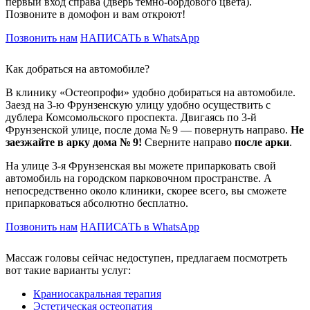
первый вход справа (дверь тёмно-бордового цвета).
Позвоните в домофон и вам откроют!
Позвонить нам
НАПИСАТЬ в WhatsApp
Как добраться на автомобиле?
В клинику «Остеопрофи» удобно добираться на автомобиле.
Заезд на 3-ю Фрунзенскую улицу удобно осуществить с
дублера Комсомольского проспекта. Двигаясь по 3-й
Фрунзенской улице, после дома № 9 — повернуть направо.
Не
заезжайте в арку дома № 9!
Сверните направо
после арки
.
На улице 3-я Фрунзенская вы можете припарковать свой
автомобиль на городском парковочном пространстве. А
непосредственно около клиники, скорее всего, вы сможете
припарковаться абсолютно бесплатно.
Позвонить нам
НАПИСАТЬ в WhatsApp
Массаж головы сейчас недоступен, предлагаем посмотреть
вот такие варианты услуг:
Краниосакральная терапия
Эстетическая остеопатия