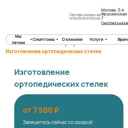
Москва, 3-я
Фрунзенская у
Сертифицированная
7
остеопатия в Москве
Смотреть на к
Мы
Симптомы
О клинике
Услуги
Врач
лечим
Главная
Стоимость услуг
Изготовление ортопедических стелек
Изготовление
ортопедических стелек
от 7 500 ₽
Запишитесь сейчас со скидкой